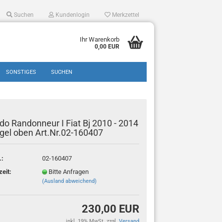
Suchen
Kundenlogin
Merkzettel
Ihr Warenkorb
0,00 EUR
SONSTIGES
SUCHEN
do Randonneur I Fiat Bj 2010 - 2014
gel oben Art.Nr.02-160407
.:
02-160407
en?
zeit:
Bitte Anfragen
(Ausland abweichend)
230,00 EUR
inkl. 19% MwSt. zzgl.
Versand