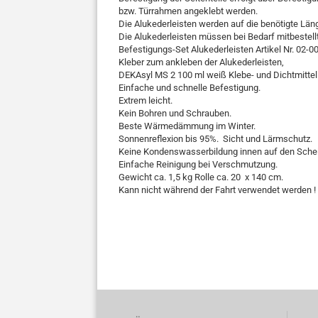
bzw. Türrahmen angeklebt werden.
Die Alukederleisten werden auf die benötigte Län
Die Alukederleisten müssen bei Bedarf mitbestell
Befestigungs-Set Alukederleisten Artikel Nr. 02-
Kleber zum ankleben der Alukederleisten,
DEKAsyl MS 2 100 ml weiß Klebe- und Dichtmittel 
Einfache und schnelle Befestigung.
Extrem leicht.
Kein Bohren und Schrauben.
Beste Wärmedämmung im Winter.
Sonnenreflexion bis 95%. Sicht und Lärmschutz.
Keine Kondenswasserbildung innen auf den Sche
Einfache Reinigung bei Verschmutzung.
Gewicht ca. 1,5 kg Rolle ca. 20 x 140 cm.
Kann nicht während der Fahrt verwendet werden !