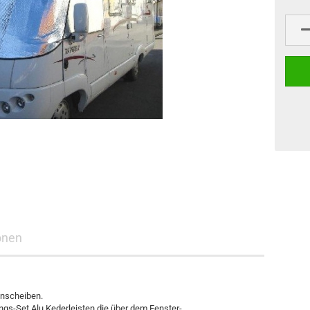
onen
enscheiben.
ungs-Set Alu Kederleisten die über dem Fenster-,