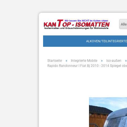
Alle
ALKOVEN/TEILINTEGRIERTE
»
»
»
Startseite
Integrierte Mobile
Iso-außen
Rapido Randonneur I Fiat Bj 2010 - 2014 Spiegel ob