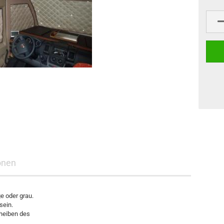
onen
n Stoff-Farbe beige oder grau.
g sein.
cheiben des
rhaus.