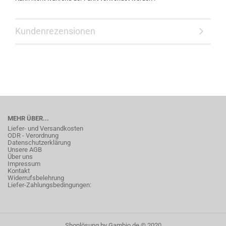
Kundenrezensionen
MEHR ÜBER...
Liefer- und Versandkosten
ODR - Verordnung
Datenschutzerklärung
Unsere AGB
Über uns
Impressum
Kontakt
Widerrufsbelehrung
Liefer-Zahlungsbedingungen:
Shoplösung
by Gambio.de © 2020