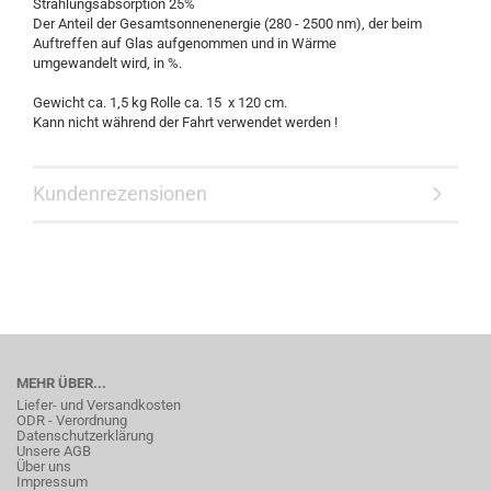
Strahlungsabsorption 25%
Der Anteil der Gesamtsonnenenergie (280 - 2500 nm), der beim
Auftreffen auf Glas aufgenommen und in Wärme
umgewandelt wird, in %.
Gewicht ca. 1,5 kg Rolle ca. 15 x 120 cm.
Kann nicht während der Fahrt verwendet werden !
Kundenrezensionen
MEHR ÜBER...
Liefer- und Versandkosten
ODR - Verordnung
Datenschutzerklärung
Unsere AGB
Über uns
Impressum